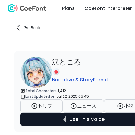
Plans
CoeFont Interpreter
Go Back
沢ところ
Narrative & Story
Female
Total Characters
1,412
Last Updated on
Jul 22, 2025 05:45
セリフ
ニュース
小説
Use This Voice