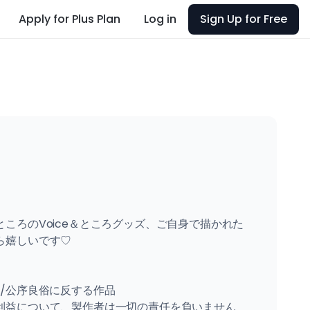
Apply for Plus Plan
Log in
Sign Up for Free
ころのVoice＆ところグッズ、ご自身で描かれた
嬉しいです♡

/公序良俗に反する作品

益について、製作者は一切の責任を負いません
