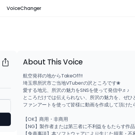
VoiceChanger
About This Voice
航空発祥の地からTakeOff!!

埼玉県所沢市ご当地VTuberの沢ところです❀

愛する地元、所沢の魅力をSNSを使って発信中♬♪

ところだけでは伝えられない、所沢の魅力を、ぜひと
ファンアートを使って皆様に動画を作成して頂けたら
【OK】商用・非商用

【NG】製作者または第三者に不利益をもたらす作品
【免責事項】本ソフトウェアにより生じた損害・不利