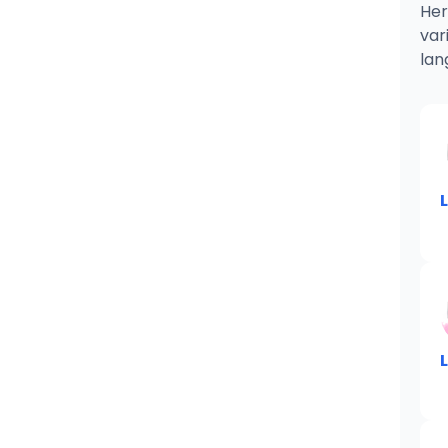
Her
var
lan