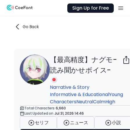
Sign Up for Free
Go Back
【最高精度】ナグモ-
Ab
読み聞かせボイス-
最
ゆ
本
Narrative & Story
が
Informative & Educational
Young
3
Characters
Neutral
Calm
High
話
Total Characters
6,660
Last Updated on
Jul 31, 2026 14:46
よ
セリフ
ニュース
小説
別