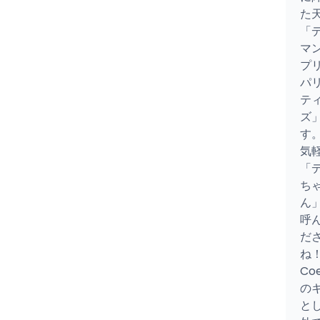
た
「
マ
プ
パ
テ
ズ
す。
気
「
ち
ん
呼
だ
ね！
Co
の
と