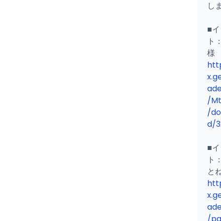
しま
■
ト：
htt
x.g
ad
/Mt
/do
d/3
■
ト
htt
x.g
ad
/pa