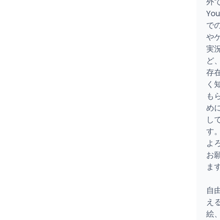
外
You
で
や
実
ど
存
く
も
め
し
す。
よ
お
ます
自
え
絵