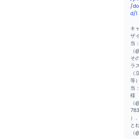
/do
d/1
キ
ザ
当：
（@
そ
ラ
（
等
当：
様
（@
783
）
と
（@