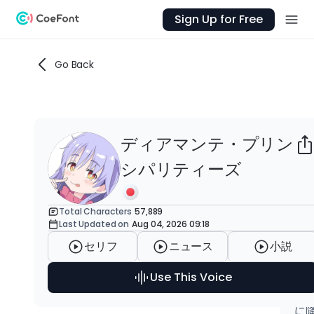
Sign Up for Free
Go Back
ディアマンテ・プリン
A
シパリティーズ
Th
Vo
Total Characters
57,889
Last Updated on
Aug 04, 2026 09:18
迷
羊
セリフ
ニュース
小説
ち
Use This Voice
か
す
に