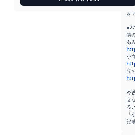
い
ます
■
情の
htt
htt
htt
今
文
る
「
記