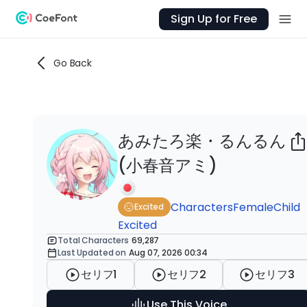
Sign Up for Free
Go Back
あみたろ楽・るんるん
Ab
(小春音アミ)
に
ゲ
Characters
Female
Child
Excited
他に
Excited
ます
Total Characters
69,287
Last Updated on
Aug 07, 2026 00:34
htt
セリフ1
セリフ2
セリフ3
一
Use This Voice