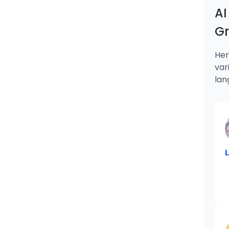
AI
G
Her
var
lan