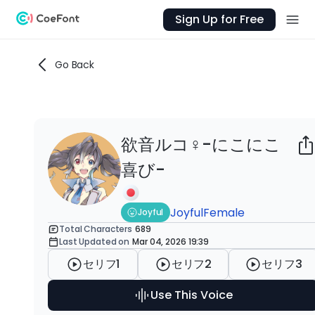
Sign Up for Free
Go Back
欲音ルコ♀-にこにこ
Ab
喜び-
欲音
喜
気で
Joyful
Female
Joyful
音
Total Characters
689
Last Updated on
Mar 04, 2026 19:39
な
公
セリフ1
セリフ2
セリフ3
Use This Voice
AI