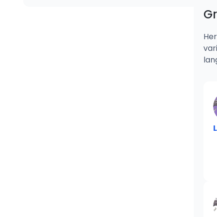
G
Her
var
lan