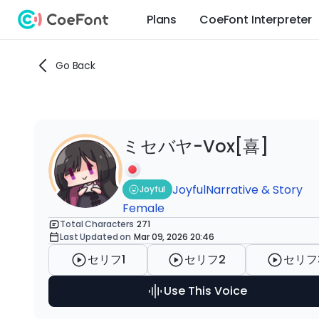
Plans
CoeFont Interpreter
Go Back
ミセバヤ-Vox[喜]
Joyful
Narrative & Story
Joyful
Female
Total Characters
271
Last Updated on
Mar 09, 2026 20:46
セリフ1
セリフ2
セリフ
Use This Voice