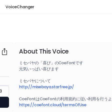
VoiceChanger
About This Voice
ミセバヤの「喜び」のCoeFontです

元気いっぱい喜びます

http://misebaya.starfree.jp/
3
https://coefont.cloud/termsOfUse