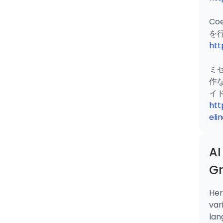
Co
htt
ミ
作
htt
eli
AI
G
Her
var
lan