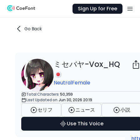
Sign Up for Free
Go Back
ミセバヤ-Vox_HQ
Ab
ミセ
Neutral
Female
若
Total Characters
50,359
Last Updated on
Jun 30, 2026 20:19
他
ル
セリフ
ニュース
小説
です
Use This Voice
htt