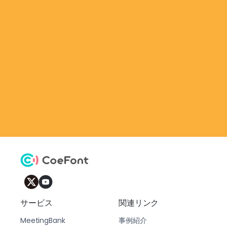
サービス
関連リンク
MeetingBank
事例紹介